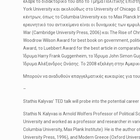
έλαβε το διδακτορικό του από το Τμήμα Πολιτικής Επιστήμ
York University και ακολούθως στο University of Chicag
κέντρων, όπως το Columbia University και το Max Planck
ερευνητικό του αντικείμενο είναι οι δυναμικές των εμφυλ
War (Cambridge University Press, 2006) και The Rise of Ch
Woodrow Wilson Award for best book on government, politics
Award, το Luebbert Award for the best article in comparati
Ίδρυμα Harry Frank Guggenheim, το Ίδρυμα John Simon Gugg
Ίδρυμα Αλέξανδρος Ωνάσης. Το 2008 εξελέγη στην Αμερι
Μπορούν να αναδυθούν επαγγελματικές ευκαιρίες για του
–
Stathis Kalyvas’ TED talk will probe into the potential c
Stathis N. Kalyvas is Arnold Wolfers Professor of Political S
University and worked as a professor and researcher in variou
Columbia University, Max Plank Institute). He is the author 
University Press, 1996), and Modern Greece (Oxford Universit