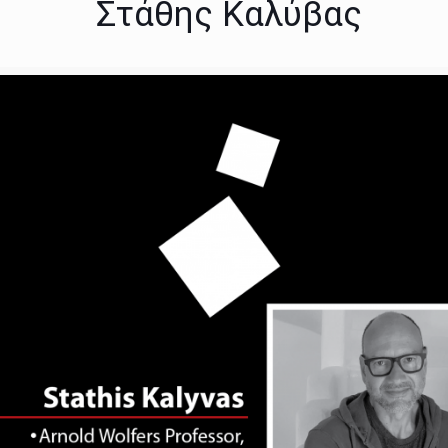
Στάθης Καλύβας