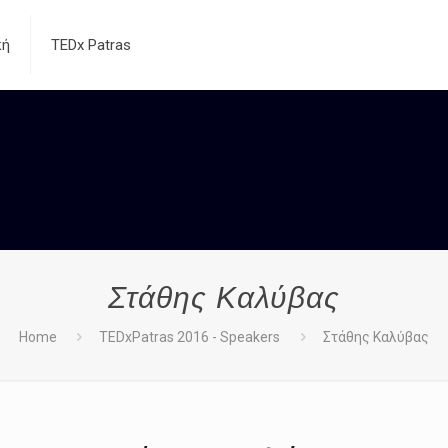
κή
TEDx Patras
Στάθης Καλύβας
Home
TEDxPatras 2016 - Speakers
Στάθης Καλύβας