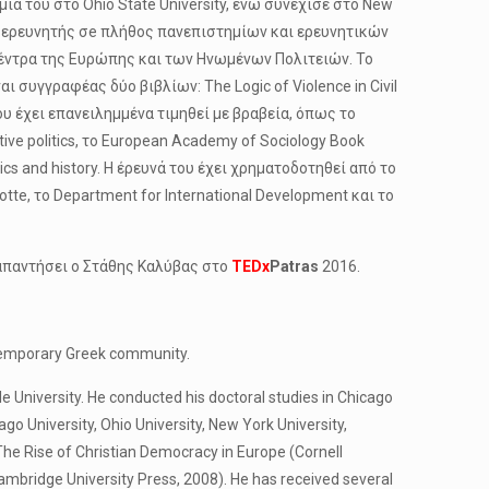
ία του στο Ohio State University, ενώ συνέχισε στο New
ς ή ερευνητής σe πλήθος πανεπιστημίων και ερευνητικών
 κέντρα της Ευρώπης και των Ηνωμένων Πολιτειών. Το
 συγγραφέας δύο βιβλίων: The Logic of Violence in Civil
 του έχει επανειλημμένα τιμηθεί με βραβεία, όπως το
ative politics, το European Academy of Sociology Book
itics and history. Η έρευνά του έχει χρηματοδοτηθεί από το
tte, το Department for International Development και το
 απαντήσει ο Στάθης Καλύβας στο
TEDx
Patras
2016.
ntemporary Greek community.
le University. He conducted his doctoral studies in Chicago
ago University, Ohio University, New York University,
 The Rise of Christian Democracy in Europe (Cornell
Cambridge University Press, 2008). He has received several