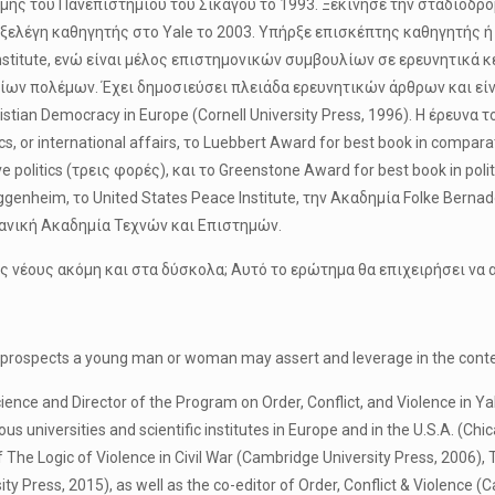
ης του Πανεπιστημίου του Σικάγου το 1993. Ξεκίνησε την σταδιοδρομ
o. Εξελέγη καθηγητής στο Yale το 2003. Υπήρξε επισκέπτης καθηγητή
 Institute, ενώ είναι μέλος επιστημονικών συμβουλίων σε ερευνητικά
ίων πολέμων. Έχει δημοσιεύσει πλειάδα ερευνητικών άρθρων και είναι
ristian Democracy in Europe (Cornell University Press, 1996). Η έρευνα
, or international affairs, το Luebbert Award for best book in compar
ve politics (τρεις φορές), και το Greenstone Award for best book in pol
enheim, το United States Peace Institute, την Ακαδημία Folke Bernado
κανική Ακαδημία Τεχνών και Επιστημών.
ς νέους ακόμη και στα δύσκολα; Αυτό το ερώτημα θα επιχειρήσει να
areer prospects a young man or woman may assert and leverage in the co
cience and Director of the Program on Order, Conflict, and Violence in Ya
s universities and scientific institutes in Europe and in the U.S.A. (Chic
of The Logic of Violence in Civil War (Cambridge University Press, 2006),
y Press, 2015), as well as the co-editor of Order, Conflict & Violence (