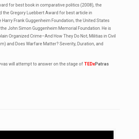
ard for best book in comparative politics (2008), the
 the Gregory Luebbert Award for best article in
 the Harry Frank Guggenheim Foundation, the United States
nd the John Simon Guggenheim Memorial Foundation. He is
xplain Organized Crime–And How They Do Not; Militias in Civil
sm) and Does Warfare Matter? Severity, Duration, and
lyvas will attempt to answer on the stage of
TEDx
Patras