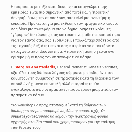
Η ισορροπία μεταξύ εκπαίδευσης και επαγγελματικής
εμπειρίας είναι πιο σημαντική από ποτέ και η “πρακτική
άσκηση”, όπως την αποκαλούν, αποτελεί μια ανεκτίμητη
ευκαιρία. Πρόκειται για μια έκθεση στον πραγματικό κόσμο,
σας δίνει μια πλατφόρμα για να δημιουργήσετε κρίσιμες
“γέφυρες” δικτύωσης, σας επιτρέπει να μάθετε περισσότερα
για τον εαυτό σας, σας εξοπλίζει με πολλά περισσότερα από
τις τεχνικές δεξιότητες και σας επιτρέπει να αποκτήσετε
ανταγωνιστικό πλεονέκτημα. Η πρακτική άσκηση είναι ένα
κρίσιμο βήμα προς τον επαγγελματικό κόσμο.
O
Stergios Anastasiadis
, General Partner at Genesis Ventures,
εξετάζει τους δώδεκα λόγους σύμφωνα με δεδομένα που
καθιστούν τη συμμετοχή σε πρακτικές κατά τη διάρκεια των
σπουδών όχι μόνο επωφελή αλλά απαραίτητη. Θα
ανακαλύψετε πώς οι πρακτικές προσφέρουν μια ματιά στον
πραγματικό κόσμο.
*Το workshop θα πραγματοποιηθεί κατά τη διάρκεια των
διαλειμμάτων με περιορισμένες θέσεις συμμετοχής. Οι
συμμετέχοντες/ουσες θα λάβουν την ηλεκτρονική φόρμα
εγγραφής στο ίδιο email που χρησιμοποίησαν για την κράτηση
των θέσεών τους.