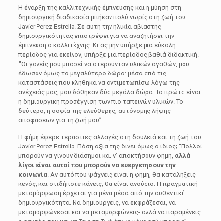
Η έναρξη της καλλιτεχνικής έμπνευσης και η μύηση στη
δημιουργική διαδικασία μπήκαν πολύ νωρίς στη ζωή του
Javier Perez Estrella.
Σε αυτή την ηλικία αβίαστης
δημιουργικότητας επιστρέφει για να αναζητήσει την
έμπνευση ο καλλιτέχνης. Κι ας μην υπήρξε μια εύκολη
περίοδος για εκείνον, υπήρξε μια περίοδος βαθιά διδακτική.
“
Οι γονείς μου μπορεί να στερούνταν υλικών αγαθών, μου
έδωσαν όμως το μεγαλύτερο δώρο: μέσα από τις
καταστάσεις που κλήθηκα να αντιμετωπίσω λόγω της
ανέχειάς μας, μου δόθηκαν δύο μεγάλα δώρα. Το πρώτο είναι
η δημιουργική προσέγγιση των πιο ταπεινών υλικών. Το
δεύτερο, η σοφία της ελεύθερης, αυτόνομης λήψης
αποφάσεων για τη ζωή μου”.
Η φήμη έφερε τεράστιες αλλαγές στη δουλειά και τη ζωή του
Javier Perez Estrella. Πόση αξία της δίνει όμως ο ίδιος; “Πολλοί
μπορούν να γίνουν διάσημοι και ν’ αποκτήσουν φήμη,
αλλά
λίγοι είναι αυτοί που μπορούν να ευεργετησουν την
κοινωνία
. Αν αυτό που ψάχνεις είναι η φήμη, θα καταλήξεις
κενός, και οτιδήποτε κάνεις, θα είναι ανούσιο. Η πραγματική
μεταμόρφωση έρχεται για μένα μέσα από την αυθεντική
δημιουργικότητα. Να δημιουργείς, να εκφράζεσαι, να
μεταμορφώνεσαι και να μεταμορφώνεις- αλλά να παραμένεις