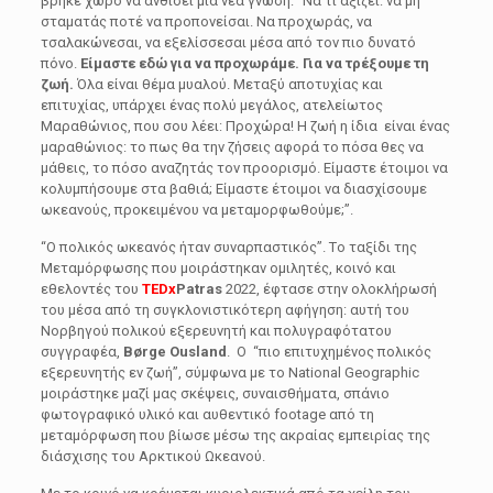
βρήκε χώρο να ανθίσει μια νέα γνώση: “Να τι αξιζει: να μη
σταματάς ποτέ να προπονείσαι. Να προχωράς, να
τσαλακώνεσαι, να εξελίσσεσαι μέσα από τον πιο δυνατό
πόνο.
Είμαστε εδώ για να προχωράμε. Για να τρέξουμε τη
ζωή.
Όλα είναι θέμα μυαλού. Μεταξύ αποτυχίας και
επιτυχίας, υπάρχει ένας πολύ μεγάλος, ατελείωτος
Μαραθώνιος, που σου λέει: Προχώρα! Η ζωή η ίδια είναι ένας
μαραθώνιος: το πως θα την ζήσεις αφορά το πόσα θες να
μάθεις, το πόσο αναζητάς τον προορισμό. Είμαστε έτοιμοι να
κολυμπήσουμε στα βαθιά; Είμαστε έτοιμοι να διασχίσουμε
ωκεανούς, προκειμένου να μεταμορφωθούμε;”.
“Ο πολικός ωκεανός ήταν συναρπαστικός”. Tο ταξίδι της
Μεταμόρφωσης που μοιράστηκαν ομιλητές, κοινό και
εθελοντές του
TEDx
Patras
2022, έφτασε στην ολοκλήρωσή
του μέσα από τη συγκλονιστικότερη αφήγηση: αυτή του
Νορβηγού πολικού εξερευνητή και πολυγραφότατου
συγγραφέα,
Børge Ousland
. Ο “πιο επιτυχημένος πολικός
εξερευνητής εν ζωή”, σύμφωνα με το National Geographic
μοιράστηκε μαζί μας σκέψεις, συναισθήματα, σπάνιο
φωτογραφικό υλικό και αυθεντικό footage από τη
μεταμόρφωση που βίωσε μέσω της ακραίας εμπειρίας της
διάσχισης του Αρκτικού Ωκεανού.