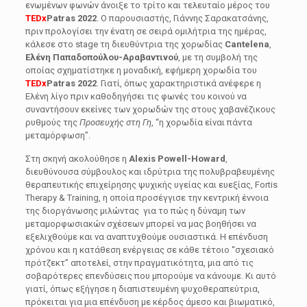
ενωμένων φωνών άνοιξε το τρίτο και τελευταίο μέρος του
TEDx
Patras 2022
. Ο παρουσιαστής, Γιάννης Σαρακατσάνης,
πριν προλογίσει την ένατη σε σειρά ομιλήτρια της ημέρας,
κάλεσε στο stage τη διευθύντρια της χορωδίας
Cantelena
,
Ελένη Παπαδοπούλου-Αραβαντινού
, με τη συμβολή της
οποίας σχηματίστηκε η μοναδική, εφήμερη χορωδία του
TEDx
Patras 2022
. Γιατί, όπως χαρακτηριστικά ανέφερε η
Ελένη λίγο πριν καθοδηγήσει τις φωνές του κοινού να
συναντήσουν εκείνες των χορωδών της στους χαβανέζικους
ρυθμούς της
Προσευχής στη Γη
, “η χορωδία είναι πάντα
μεταμόρφωση”.
Στη σκηνή ακολούθησε η
Alexis Powell-Howard
,
διευθύνουσα σύμβουλος και ιδρύτρια της πολυβραβευμένης
θεραπευτικής επιχείρησης ψυχικής υγείας και ευεξίας, Fortis
Therapy & Training, η οποία προσέγγισε την κεντρική έννοια
της διοργάνωσης μιλώντας για το πώς η δύναμη των
μεταμορφωσιακών σχέσεων μπορεί να μας βοηθήσει να
εξελιχθούμε και να αναπτυχθούμε ουσιαστικά. Η επένδυση
χρόνου και η κατάθεση ενέργειας σε κάθε τέτοιο “σχεσιακό
πρότζεκτ” αποτελεί, στην πραγματικότητα, μια από τις
σοβαρότερες επενδύσεις που μπορούμε να κάνουμε. Κι αυτό
γιατί, όπως εξήγησε η διαπιστευμένη ψυχοθεραπεύτρια,
πρόκειται για μια επένδυση με κέρδος άμεσο και βιωματικό,