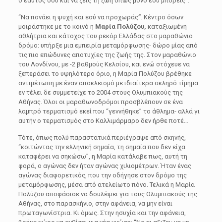
ο εαυτός σου και να ζεις τη ζωή όπως μόνο εσύ μπορείς”.
“Να πονάει η ψυχή και εσύ να προχωράς
”
. Κέντρο όσων
μοιράστηκε με το κοινό η
Μαρία Πολύζου,
καταξιωμένη
αθλήτρια και κάτοχος του ρεκόρ Ελλάδας στο μαραθώνιο
δρόμο: υπήρξε μια εμπειρία μεταμόρφωσης- δώρο μίας από
τις πιο επώδυνες αποτυχίες της ζωής της. Στον μαραθώνιο
του Λονδίνου, με -2 βαθμούς Κελσίου, και ενώ στόχευε να
ξεπεράσει το υψηλότερο όριο, η Μαρία Πολύζου βρέθηκε
αντιμέτωπη με έναν αποκλεισμό με ιδιαίτερα σκληρό τίμημα:
εν τέλει δε συμμετείχε το 2004 στους Ολυμπιακούς της
Αθήνας. Όλοι οι μαραθωνοδρόμοι προσβλέπουν σε ένα
λαμπρό τερματισμό εκεί που “γεννήθηκε” το άθλημα- αλλά γι
αυτήν ο τερματισμός στο Καλλιμάρμαρο δεν ήρθε ποτέ…
Τότε, όπως πολύ παραστατικά περιέγραψε από σκηνής,
“κοιτώντας την ελληνική σημαία, τη σημαία που δεν είχα
καταφέρει να σηκώσω”, η Μαρία κατάλαβε πως, αυτή τη
φορά, ο αγώνας δεν ήταν αγώνας χιλιομέτρων. Ήταν ένας
αγώνας διαφορετικός, που την οδήγησε στον δρόμο της
μεταμόρφωσης, μέσα από ατελείωτο πόνο. Τελικά η Μαρία
Πολύζου αποφάσισε να δουλέψει για τους Ολυμπιακούς της
Αθήνας, στο παρασκήνιο, στην αφάνεια, να μην είναι
πρωταγωνίστρια. Κι όμως. Στην ησυχία και την αφάνεια,