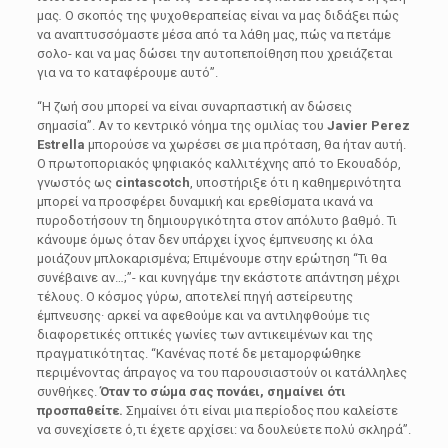
μας
.
Ο σκοπός της ψυχοθεραπείας είναι να μας διδάξει πώς
να αναπτυσσόμαστε μέσα από τα λάθη μας, πώς να πετάμε
σολο- και να μας δώσει την αυτοπεποίθηση που χρειάζεται
για να το καταφέρουμε αυτό”.
“Η ζωή σου μπορεί να είναι συναρπαστική αν δώσεις
σημασία”. Αν το κεντρικό νόημα της ομιλίας του
Javier Perez
Estrella
μπορούσε να χωρέσει σε μια πρόταση, θα ήταν αυτή.
Ο πρωτοποριακός ψηφιακός καλλιτέχνης από το Εκουαδόρ,
γνωστός ως
cintascotch
, υποστήριξε ότι η καθημερινότητα
μπορεί να προσφέρει δυναμική και ερεθίσματα ικανά να
πυροδοτήσουν τη δημιουργικότητα στον απόλυτο βαθμό. Τι
κάνουμε όμως όταν δεν υπάρχει ίχνος έμπνευσης κι όλα
μοιάζουν μπλοκαρισμένα; Επιμένουμε στην ερώτηση “Τι θα
συνέβαινε αν…;”- και κυνηγάμε την εκάστοτε απάντηση μέχρι
τέλους. Ο κόσμος γύρω, αποτελεί πηγή αστείρευτης
έμπνευσης· αρκεί να αφεθούμε και να αντιληφθούμε τις
διαφορετικές οπτικές γωνίες των αντικειμένων και της
πραγματικότητας. “Κανένας ποτέ δε μεταμορφώθηκε
περιμένοντας άπραγος να του παρουσιαστούν οι κατάλληλες
συνθήκες.
Όταν το σώμα σας πονάει, σημαίνει ότι
προσπαθείτε.
Σημαίνει ότι είναι μια περίοδος που καλείστε
να συνεχίσετε ό,τι έχετε αρχίσει: να δουλεύετε πολύ σκληρά”.