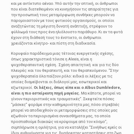
και με αντίκτυπο αέναο. Υπό αυτήν την οπτική, οι άνθρωποι
που είναι διατεθειμένοι να κυνηγήσουν τις απαραίτητες για
την προσωπική τους μεταμόρφωση συνθήκες μπορούν να
παρομοιαστούν με τους φυτικούς οργανισμούς, οι οποίοι
αναζητώντας τη μέγιστη δυνατή ανάπτυξη, στρέφουν το
φύλλωμά τους προς ένα ηλιόλουστο παράθυρο. Κι αν τα φυτά
έχουν στη διάθεσή τους το ένστικτο, οι άνθρωποι
χρειάζονται κίνητρο- και πίστη στη διαδικασία.
Κορυφαίο παράδειγμα μιας τέτοιας ευεργετικής σχέσης,
όπως χαρακτηριστικά τόνισε η Alexis, είναι η
ψυχοθεραπευτική σχέση. Σχέση απαιτητική και για τις δύο
πλευρές: και του θεραπευτή, και του θεραπευόμενου. “Στην
ψυχοθεραπεία όλα παίζουν ρόλο: ειδικά οι λέξεις με τις
οποίες διαμείβονται οι διάλογοί μας, εσωτερικοί και
εξωτερικοί.
Οι λέξεις, όπως είπε και ο Albus Dumbledore,
είναι η πιο αστείρευτη πηγή μαγείας.
Μα κάποτε, μπορεί να
γίνουν περιοριστικές και τραυματικές”. Σκεφτείτε πόσες
“μάσκες” φοράμε στην καθημερινότητα μας, πόσο στρεβλές
μπορεί να αποδειχθούν οι μεταμορφώσεις στις οποίες μας
εξωθούν τα περιορισμένα συναισθήματα μας, τα οποία
προσπαθούμε διακαώς να κρύψουμε από τον κόσμο”,
συμπλήρωσε η ομιλήτρια, για να καταλήξει “Συνήθως εμείς οι
ίδιοι ευθυνόμαστε για τις δυσάρεστες καταστάσεις στη ζωη