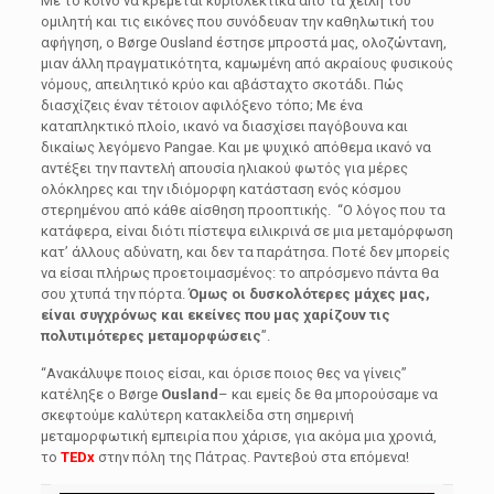
Με το κοινό να κρέμεται κυριολεκτικά από τα χείλη του
ομιλητή και τις εικόνες που συνόδευαν την καθηλωτική του
αφήγηση, ο Børge Ousland έστησε μπροστά μας, ολοζώντανη,
μιαν άλλη πραγματικότητα, καμωμένη από ακραίους φυσικούς
νόμους, απειλητικό κρύο και αβάσταχτο σκοτάδι. Πώς
διασχίζεις έναν τέτοιον αφιλόξενο τόπο; Με ένα
καταπληκτικό πλοίο, ικανό να διασχίσει παγόβουνα και
δικαίως λεγόμενο Pangae. Και με ψυχικό απόθεμα ικανό να
αντέξει την παντελή απουσία ηλιακού φωτός για μέρες
ολόκληρες και την ιδιόμορφη κατάσταση ενός κόσμου
στερημένου από κάθε αίσθηση προοπτικής. “Ο λόγος που τα
κατάφερα, είναι διότι πίστεψα ειλικρινά σε μια μεταμόρφωση
κατ’ άλλους αδύνατη, και δεν τα παράτησα. Ποτέ δεν μπορείς
να είσαι πλήρως προετοιμασμένος: το απρόσμενο πάντα θα
σου χτυπά την πόρτα.
Όμως οι δυσκολότερες μάχες μας,
είναι συγχρόνως και εκείνες που μας χαρίζουν τις
πολυτιμότερες μεταμορφώσεις
”.
“Ανακάλυψε ποιος είσαι, και όρισε ποιος θες να γίνεις”
κατέληξε ο Børge
Ousland
– και εμείς δε θα μπορούσαμε να
σκεφτούμε καλύτερη κατακλείδα στη σημερινή
μεταμορφωτική εμπειρία που χάρισε, για ακόμα μια χρονιά,
το
TEDx
στην πόλη της Πάτρας. Ραντεβού στα επόμενα!