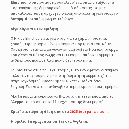
Elmehed,
ο οποίος μας προσκαλεί σ’ ένα σπάνιο ταξίδι στα
παρασκήνια της δημιουργικής του διαδικασίας. Θα μας
αποκαλύψει πώς η αρχική έμπνευση αποτελεί τη γενεσιουργό
δύναμη πίσω από εμβληματικά έργα.
Λίγα λόγια για τον ομιλητή
O Niklas Elmehed είναι γνωστός για τα χαρακτηριστικά,
χρυσόμαυρα, βραβευμένα με Νόμπελ πορτρέτα του. Κάθε
Οκτώβριο, όταν ανακοινώνονται τα βραβεία Νόμπελ, τα έργα
του γίνονται πόλος έλξης και θαυμασμού από εκατομμύρια
ανθρώπους μέσα σε λίγα μόλις δευτερόλεπτα.
Το ιδιαίτερο στυλ του έχει τραβήξει το ενδιαφέρον διάσημων
πελατών παγκοσμίως, με πιο πρόσφατη τη συμμετοχή του
στην Παγκόσμια Έκθεση Expo 2025 στην Οσάκα, όπου
ζωγράφιζε live στο σκανδιναβικό περίπτερο επί τρεις ημέρες.
Μια ξεχωριστή ευκαιρία να βιώσετε την τέχνη μέσα από το
βλέμμα του ίδιου του καλλιτέχνη που της δίνει μορφή.
Κρατήστε τώρα τη θέση σας στο
2025.tedxpatras.com
.
Η ομιλία θα πραγματοποιηθεί στα Αγγλικά.